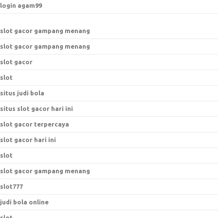
login agam99
slot gacor gampang menang
slot gacor gampang menang
slot gacor
slot
situs judi bola
situs slot gacor hari ini
slot gacor terpercaya
slot gacor hari ini
slot
slot gacor gampang menang
slot777
judi bola online
slot