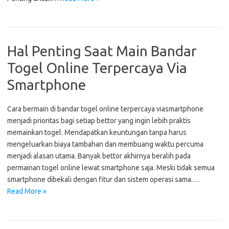
Hal Penting Saat Main Bandar
Togel Online Terpercaya Via
Smartphone
Cara bermain di bandar togel online terpercaya viasmartphone
menjadi prioritas bagi setiap bettor yang ingin lebih praktis
memainkan togel. Mendapatkan keuntungan tanpa harus
mengeluarkan biaya tambahan dan membuang waktu percuma
menjadi alasan utama. Banyak bettor akhirnya beralih pada
permainan togel online lewat smartphone saja. Meski tidak semua
smartphone dibekali dengan fitur dan sistem operasi sama.…
Read More »