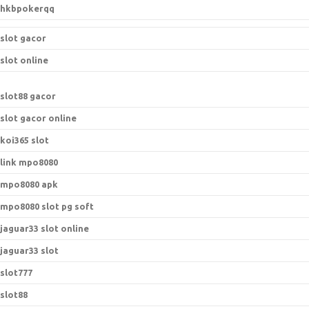
hkbpokerqq
slot gacor
slot online
s
lot88 gacor
slot gacor online
koi365 slot
link mpo8080
mpo8080 apk
mpo8080 slot pg soft
jaguar33 slot online
jaguar33 slot
slot777
slot88