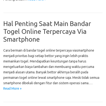
Hal Penting Saat Main Bandar
Togel Online Terpercaya Via
Smartphone
Cara bermain di bandar togel online terpercaya viasmartphone
menjadi prioritas bagi setiap bettor yang ingin lebih praktis
memainkan togel. Mendapatkan keuntungan tanpa harus
mengeluarkan biaya tambahan dan membuang waktu percuma
menjadi alasan utama. Banyak bettor akhirnya beralih pada
permainan togel online lewat smartphone saja. Meski tidak semua
smartphone dibekali dengan fitur dan sistem operasi sama.…
Read More »