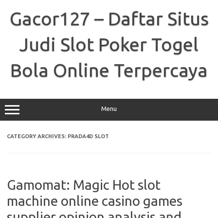
Skip
to
Gacor127 – Daftar Situs
content
Judi Slot Poker Togel
Bola Online Terpercaya
Menu
CATEGORY ARCHIVES:
PRADA4D SLOT
Gamomat: Magic Hot slot
machine online casino games
supplier opinion analysis and