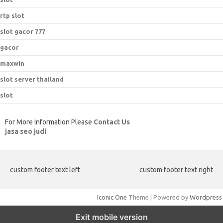
rtp slot
slot gacor 777
gacor
maxwin
slot server thailand
slot
For More Information Please
Contact Us
jasa seo judi
custom footer text left
custom footer text right
Iconic One
Theme | Powered by
Wordpress
Exit mobile version