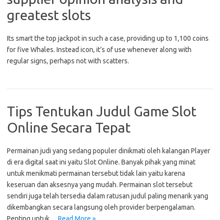
greatest slots
Its smart the top jackpot in such a case, providing up to 1,100 coins
for five Whales. Instead icon, it’s of use whenever along with
regular signs, perhaps not with scatters.
Tips Tentukan Judul Game Slot
Online Secara Tepat
Permainan judi yang sedang populer dinikmati oleh kalangan Player
di era digital saat ini yaitu Slot Online. Banyak pihak yang minat
untuk menikmati permainan tersebut tidak lain yaitu karena
keseruan dan aksesnya yang mudah. Permainan slot tersebut
sendiri juga telah tersedia dalam ratusan judul paling menarik yang
dikembangkan secara langsung oleh provider berpengalaman.
Penting untuk…
Read More »