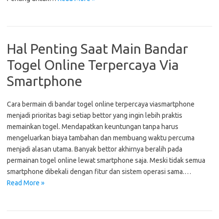
Hal Penting Saat Main Bandar
Togel Online Terpercaya Via
Smartphone
Cara bermain di bandar togel online terpercaya viasmartphone
menjadi prioritas bagi setiap bettor yang ingin lebih praktis
memainkan togel. Mendapatkan keuntungan tanpa harus
mengeluarkan biaya tambahan dan membuang waktu percuma
menjadi alasan utama. Banyak bettor akhirnya beralih pada
permainan togel online lewat smartphone saja. Meski tidak semua
smartphone dibekali dengan fitur dan sistem operasi sama.…
Read More »