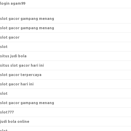
login agam99
slot gacor gampang menang
slot gacor gampang menang
slot gacor
slot
situs judi bola
situs slot gacor hari ini
slot gacor terpercaya
slot gacor hari ini
slot
slot gacor gampang menang
slot777
judi bola online
slot