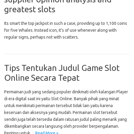
greatest slots
Its smart the top jackpot in such a case, providing up to 1,100 coins
for five Whales. Instead icon, it’s of use whenever along with
regular signs, perhaps not with scatters.
Tips Tentukan Judul Game Slot
Online Secara Tepat
Permainan judi yang sedang populer dinikmati oleh kalangan Player
di era digital saat ini yaitu Slot Online. Banyak pihak yang minat
untuk menikmati permainan tersebut tidak lain yaitu karena
keseruan dan aksesnya yang mudah. Permainan slot tersebut
sendiri juga telah tersedia dalam ratusan judul paling menarik yang
dikembangkan secara langsung oleh provider berpengalaman.
Penting untuk…
Read More »