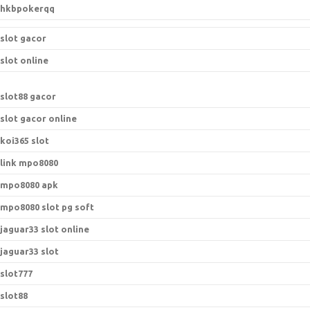
hkbpokerqq
slot gacor
slot online
s
lot88 gacor
slot gacor online
koi365 slot
link mpo8080
mpo8080 apk
mpo8080 slot pg soft
jaguar33 slot online
jaguar33 slot
slot777
slot88