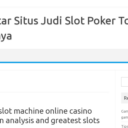
ar Situs Judi Slot Poker T
aya
Sea
for:
R
lot machine online casino
Gam
game
 analysis and greatest slots
Tip