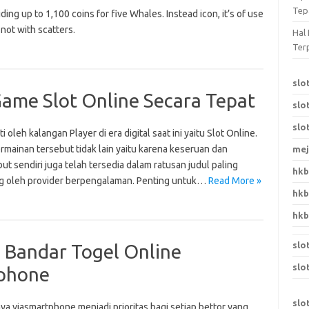
Tep
iding up to 1,100 coins for five Whales. Instead icon, it’s of use
not with scatters.
Hal
Ter
slo
Game Slot Online Secara Tepat
slo
slo
oleh kalangan Player di era digital saat ini yaitu Slot Online.
mainan tersebut tidak lain yaitu karena keseruan dan
mej
t sendiri juga telah tersedia dalam ratusan judul paling
hk
g oleh provider berpengalaman. Penting untuk…
Read More »
hk
hk
slo
n Bandar Togel Online
slo
tphone
s
lo
ya viasmartphone menjadi prioritas bagi setiap bettor yang