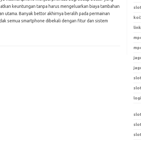
apatkan keuntungan tanpa harus mengeluarkan biaya tambahan
slo
 utama. Banyak bettor akhirnya beralih pada permainan
koi
idak semua smartphone dibekali dengan fitur dan sistem
lin
mpo
mpo
jag
jag
slo
slo
log
slo
slo
slo