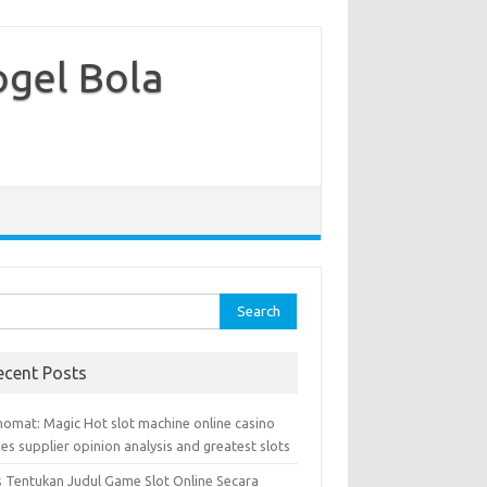
ogel Bola
rch
ecent Posts
omat: Magic Hot slot machine online casino
s supplier opinion analysis and greatest slots
s Tentukan Judul Game Slot Online Secara