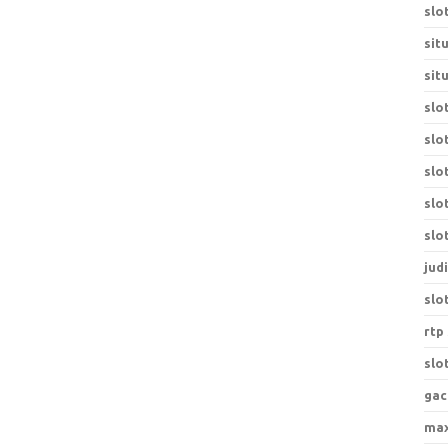
slo
sit
sit
slo
slo
slo
slo
slo
jud
slo
rtp
slo
gac
ma