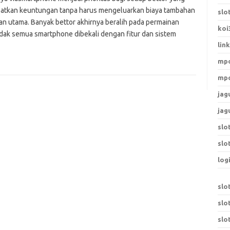
apatkan keuntungan tanpa harus mengeluarkan biaya tambahan
slo
 utama. Banyak bettor akhirnya beralih pada permainan
koi
idak semua smartphone dibekali dengan fitur dan sistem
lin
mpo
mpo
jag
jag
slo
slo
log
slo
slo
slo