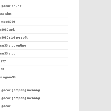
t gacor online
365 slot
k mpo8080
8080 apk
8080 slot pg soft
uar33 slot online
uar33 slot
t777
t88
in agam99
t gacor gampang menang
t gacor gampang menang
t gacor