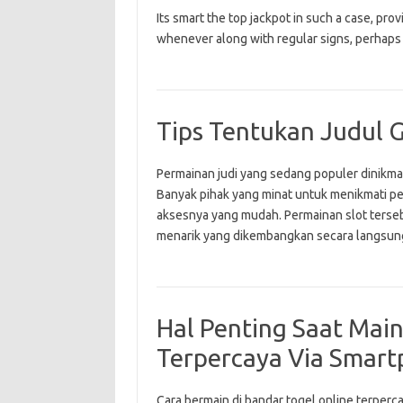
Its smart the top jackpot in such a case, prov
whenever along with regular signs, perhaps 
Tips Tentukan Judul 
Permainan judi yang sedang populer dinikmati 
Banyak pihak yang minat untuk menikmati per
aksesnya yang mudah. Permainan slot tersebu
menarik yang dikembangkan secara langsun
Hal Penting Saat Mai
Terpercaya Via Smar
Cara bermain di bandar togel online terperca