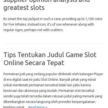
greatest slots
Its smart the top jackpot in such a case, providing up to 1,100 coins
for five Whales. Instead icon, it’s of use whenever along with
regular signs, perhaps not with scatters.
Tips Tentukan Judul Game Slot
Online Secara Tepat
Permainan judi yang sedang populer dinikmati oleh kalangan Player
di era digital saat ini yaitu Slot Online. Banyak pihak yang minat
untuk menikmati permainan tersebut tidak lain yaitu karena
keseruan dan aksesnya yang mudah. Permainan slot tersebut
sendiri juga telah tersedia dalam ratusan judul paling menarik yang
dikembangkan secara langsung oleh provider berpengalaman.
Penting untuk…
Read More »