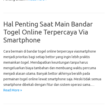
Hal Penting Saat Main Bandar
Togel Online Terpercaya Via
Smartphone
Cara bermain di bandar togel online terpercaya viasmartphone
menjadi prioritas bagi setiap bettor yang ingin lebih praktis
memainkan togel. Mendapatkan keuntungan tanpa harus
mengeluarkan biaya tambahan dan membuang waktu percuma
menjadi alasan utama. Banyak bettor akhirnya beralih pada
permainan togel online lewat smartphone saja. Meski tidak semua
smartphone dibekali dengan fitur dan sistem operasi sama.…
Read More »