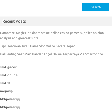
S
e
a
Recent Posts
r
c
Gamomat: Magic Hot slot machine online casino games supplier opinion
h
analysis and greatest slots
f
Tips Tentukan Judul Game Slot Online Secara Tepat
o
r
Hal Penting Saat Main Bandar Togel Online Terpercaya Via Smartphone
:
slot gacor
slot online
slot88
mejavip
hkbpokerqq
hkbpokerqq