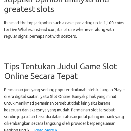
greatest slots
Its smart the top jackpot in such a case, providing up to 1,100 coins
for five Whales. Instead icon, it’s of use whenever along with
regular signs, perhaps not with scatters.
Tips Tentukan Judul Game Slot
Online Secara Tepat
Permainan judi yang sedang populer dinikmati oleh kalangan Player
di era digital saat ini yaitu Slot Online. Banyak pihak yang minat
untuk menikmati permainan tersebut tidak lain yaitu karena
keseruan dan aksesnya yang mudah. Permainan slot tersebut
sendiri juga telah tersedia dalam ratusan judul paling menarik yang
dikembangkan secara langsung oleh provider berpengalaman.
Penting untuk…
Read More »