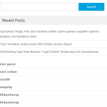
S
e
a
Recent Posts
r
c
Gamomat: Magic Hot slot machine online casino games supplier opinion
h
analysis and greatest slots
f
Tips Tentukan Judul Game Slot Online Secara Tepat
o
r
Hal Penting Saat Main Bandar Togel Online Terpercaya Via Smartphone
:
slot gacor
slot online
slot88
mejavip
hkbpokerqq
hkbpokerqq