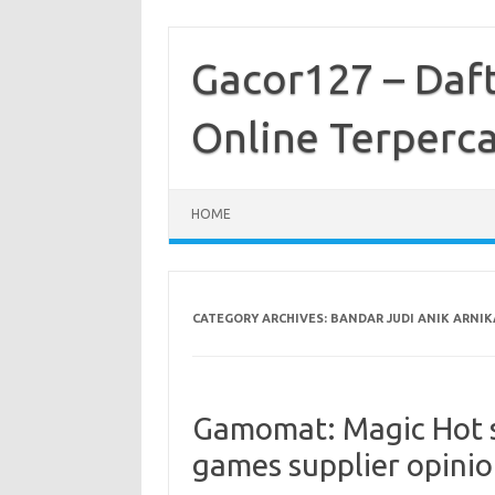
Skip
to
content
Gacor127 – Daft
Online Terperc
HOME
CATEGORY ARCHIVES:
BANDAR JUDI ANIK ARNIK
Gamomat: Magic Hot s
games supplier opinion