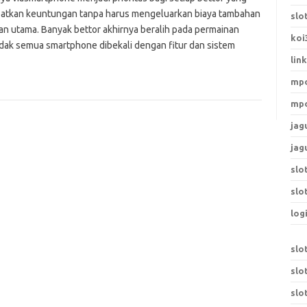
apatkan keuntungan tanpa harus mengeluarkan biaya tambahan
slo
 utama. Banyak bettor akhirnya beralih pada permainan
koi
idak semua smartphone dibekali dengan fitur dan sistem
lin
mpo
mpo
jag
jag
slo
slo
log
slo
slo
slo