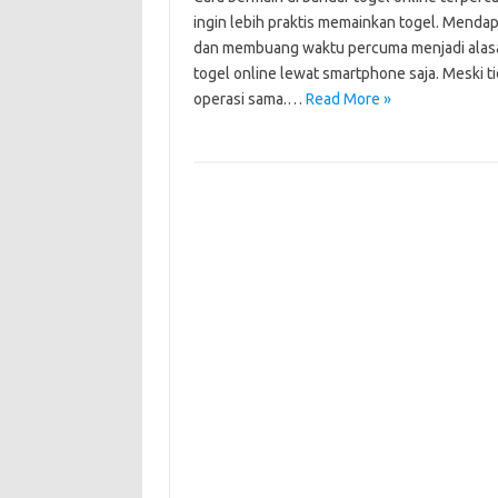
ingin lebih praktis memainkan togel. Mend
dan membuang waktu percuma menjadi alasan
togel online lewat smartphone saja. Meski t
operasi sama.…
Read More »