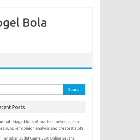
ogel Bola
rch
ecent Posts
omat: Magic Hot slot machine online casino
s supplier opinion analysis and greatest slots
s Tentukan Judul Game Slot Online Secara