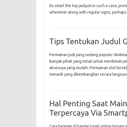
Its smart the top jackpot in such a case, prov
whenever along with regular signs, perhaps 
Tips Tentukan Judul 
Permainan judi yang sedang populer dinikmati 
Banyak pihak yang minat untuk menikmati per
aksesnya yang mudah. Permainan slot tersebu
menarik yang dikembangkan secara langsun
Hal Penting Saat Mai
Terpercaya Via Smar
Cara bermain di bandar togel online terperca