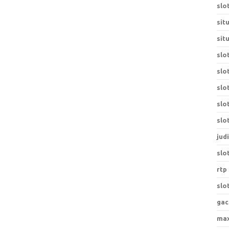
slo
sit
sit
slo
slo
slo
slo
slo
jud
slo
rtp
slo
gac
ma