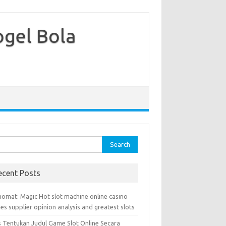
ogel Bola
rch
ecent Posts
omat: Magic Hot slot machine online casino
s supplier opinion analysis and greatest slots
s Tentukan Judul Game Slot Online Secara