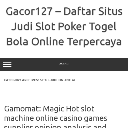
Skip
to
Gacor127 – Daftar Situs
content
Judi Slot Poker Togel
Bola Online Terpercaya
Menu
CATEGORY ARCHIVES:
SITUS JUDI ONLINE 47
Gamomat: Magic Hot slot
machine online casino games
supplier opinion analysis and