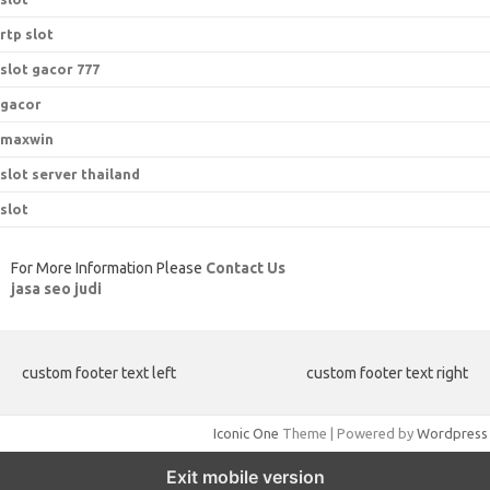
rtp slot
slot gacor 777
gacor
maxwin
slot server thailand
slot
For More Information Please
Contact Us
jasa seo judi
custom footer text left
custom footer text right
Iconic One
Theme | Powered by
Wordpress
Exit mobile version