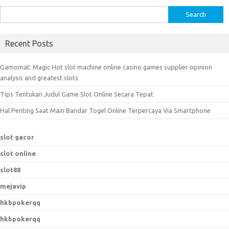
S
e
a
Recent Posts
r
c
Gamomat: Magic Hot slot machine online casino games supplier opinion
h
analysis and greatest slots
f
Tips Tentukan Judul Game Slot Online Secara Tepat
o
r
Hal Penting Saat Main Bandar Togel Online Terpercaya Via Smartphone
:
slot gacor
slot online
slot88
mejavip
hkbpokerqq
hkbpokerqq