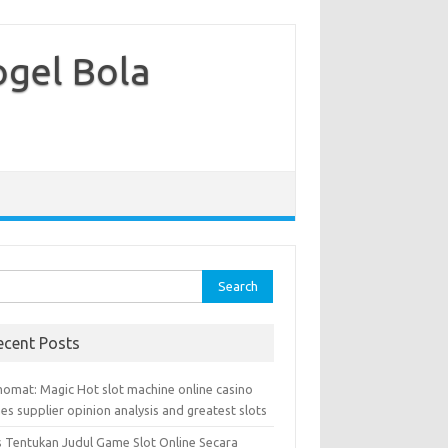
ogel Bola
rch
ecent Posts
omat: Magic Hot slot machine online casino
s supplier opinion analysis and greatest slots
s Tentukan Judul Game Slot Online Secara