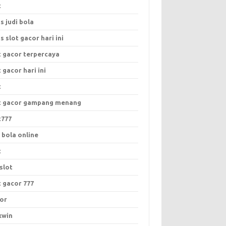
t
us judi bola
us slot gacor hari ini
t gacor terpercaya
t gacor hari ini
t
t gacor gampang menang
t777
i bola online
t
 slot
t gacor 777
or
xwin