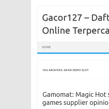
Skip
to
content
Gacor127 – Daft
Online Terperc
HOME
TAG ARCHIVES:
AKUN DEMO SLOT
Gamomat: Magic Hot s
games supplier opinion