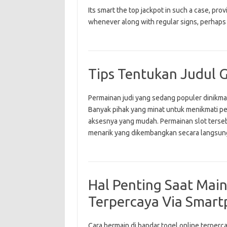
Its smart the top jackpot in such a case, prov
whenever along with regular signs, perhaps 
Tips Tentukan Judul 
Permainan judi yang sedang populer dinikmati 
Banyak pihak yang minat untuk menikmati per
aksesnya yang mudah. Permainan slot tersebu
menarik yang dikembangkan secara langsun
Hal Penting Saat Mai
Terpercaya Via Smar
Cara bermain di bandar togel online terperca