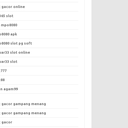
t gacor online
365 slot
k mpo8080
8080 apk
8080 slot pg soft
uar33 slot online
uar33 slot
t777
t88
in agam99
t gacor gampang menang
t gacor gampang menang
t gacor