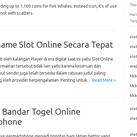
Tep
iding up to 1,100 coins for five Whales. Instead icon, it’s of use
not with scatters.
Hal
Ter
slo
Game Slot Online Secara Tepat
slo
slo
oleh kalangan Player di era digital saat ini yaitu Slot Online.
mainan tersebut tidak lain yaitu karena keseruan dan
mej
t sendiri juga telah tersedia dalam ratusan judul paling
hk
g oleh provider berpengalaman. Penting untuk…
Read More »
hk
hk
slo
n Bandar Togel Online
slo
tphone
s
lo
ya viasmartphone menjadi prioritas bagi setiap bettor yang