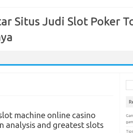
ar Situs Judi Slot Poker T
aya
Sea
for:
R
lot machine online casino
Gam
game
 analysis and greatest slots
Tip