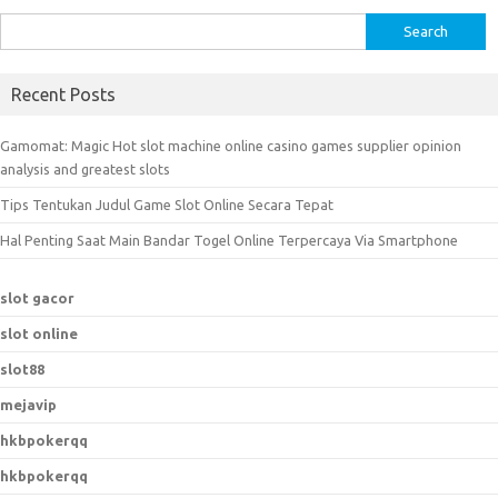
S
e
a
Recent Posts
r
c
Gamomat: Magic Hot slot machine online casino games supplier opinion
h
analysis and greatest slots
f
Tips Tentukan Judul Game Slot Online Secara Tepat
o
r
Hal Penting Saat Main Bandar Togel Online Terpercaya Via Smartphone
:
slot gacor
slot online
slot88
mejavip
hkbpokerqq
hkbpokerqq