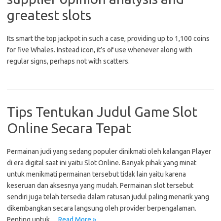
greatest slots
Its smart the top jackpot in such a case, providing up to 1,100 coins
for five Whales. Instead icon, it’s of use whenever along with
regular signs, perhaps not with scatters.
Tips Tentukan Judul Game Slot
Online Secara Tepat
Permainan judi yang sedang populer dinikmati oleh kalangan Player
di era digital saat ini yaitu Slot Online. Banyak pihak yang minat
untuk menikmati permainan tersebut tidak lain yaitu karena
keseruan dan aksesnya yang mudah. Permainan slot tersebut
sendiri juga telah tersedia dalam ratusan judul paling menarik yang
dikembangkan secara langsung oleh provider berpengalaman.
Penting untuk…
Read More »