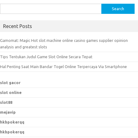
S
e
a
Recent Posts
r
c
Gamomat: Magic Hot slot machine online casino games supplier opinion
h
analysis and greatest slots
f
Tips Tentukan Judul Game Slot Online Secara Tepat
o
r
Hal Penting Saat Main Bandar Togel Online Terpercaya Via Smartphone
:
slot gacor
slot online
slot88
mejavip
hkbpokerqq
hkbpokerqq