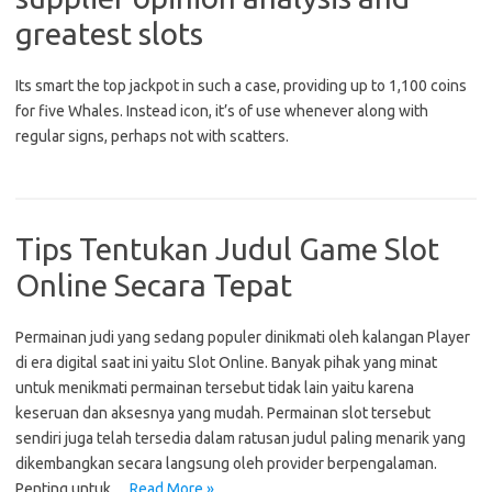
greatest slots
Its smart the top jackpot in such a case, providing up to 1,100 coins
for five Whales. Instead icon, it’s of use whenever along with
regular signs, perhaps not with scatters.
Tips Tentukan Judul Game Slot
Online Secara Tepat
Permainan judi yang sedang populer dinikmati oleh kalangan Player
di era digital saat ini yaitu Slot Online. Banyak pihak yang minat
untuk menikmati permainan tersebut tidak lain yaitu karena
keseruan dan aksesnya yang mudah. Permainan slot tersebut
sendiri juga telah tersedia dalam ratusan judul paling menarik yang
dikembangkan secara langsung oleh provider berpengalaman.
Penting untuk…
Read More »