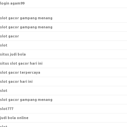
login agam99
slot gacor gampang menang
slot gacor gampang menang
slot gacor
slot
situs judi bola
situs slot gacor hari ini
slot gacor terpercaya
slot gacor hari ini
slot
slot gacor gampang menang
slot777
judi bola online
slot