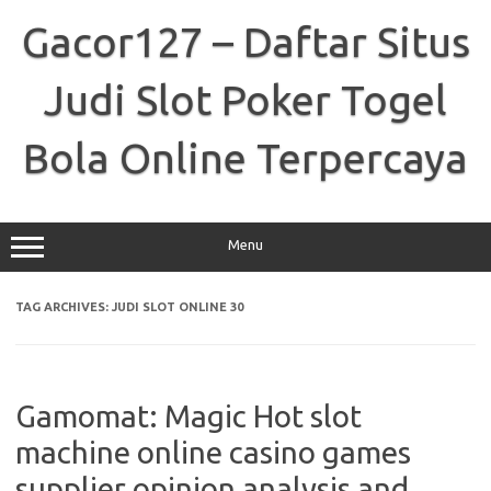
Skip
to
Gacor127 – Daftar Situs
content
Judi Slot Poker Togel
Bola Online Terpercaya
Menu
TAG ARCHIVES:
JUDI SLOT ONLINE 30
Gamomat: Magic Hot slot
machine online casino games
supplier opinion analysis and