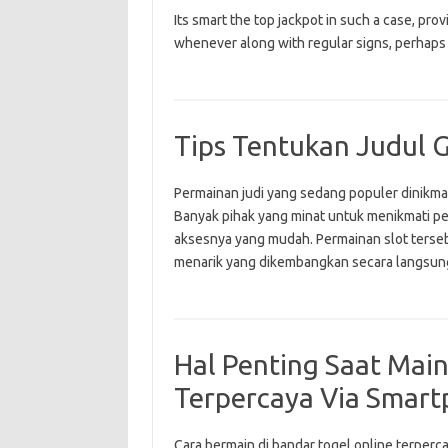
Its smart the top jackpot in such a case, prov
whenever along with regular signs, perhaps 
Tips Tentukan Judul 
Permainan judi yang sedang populer dinikmati 
Banyak pihak yang minat untuk menikmati per
aksesnya yang mudah. Permainan slot tersebu
menarik yang dikembangkan secara langsun
Hal Penting Saat Mai
Terpercaya Via Smar
Cara bermain di bandar togel online terperca