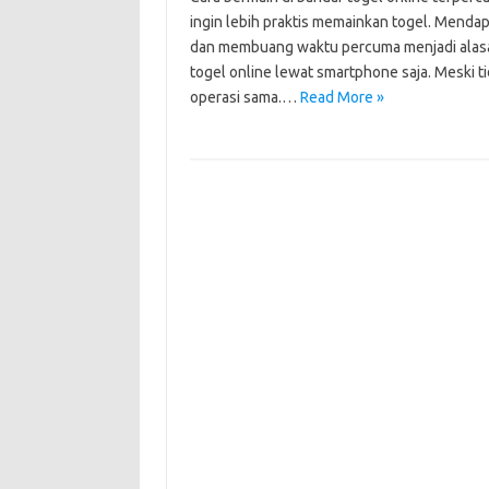
ingin lebih praktis memainkan togel. Mend
dan membuang waktu percuma menjadi alasan
togel online lewat smartphone saja. Meski t
operasi sama.…
Read More »