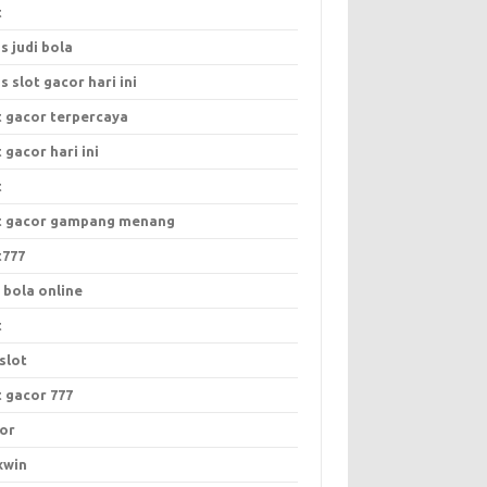
t
us judi bola
us slot gacor hari ini
t gacor terpercaya
t gacor hari ini
t
t gacor gampang menang
t777
i bola online
t
 slot
t gacor 777
or
xwin