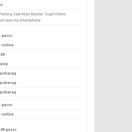
at
 Penting Saat Main Bandar Togel Online
percaya Via Smartphone
t gacor
t online
t88
avip
bpokerqq
bpokerqq
bpokerqq
t gacor
t online
t88 gacor