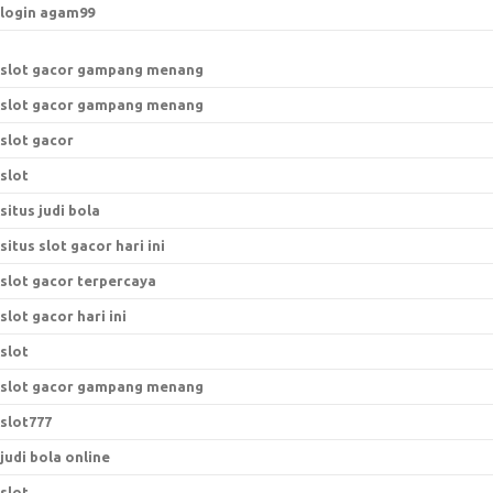
login agam99
slot gacor gampang menang
slot gacor gampang menang
slot gacor
slot
situs judi bola
situs slot gacor hari ini
slot gacor terpercaya
slot gacor hari ini
slot
slot gacor gampang menang
slot777
judi bola online
slot