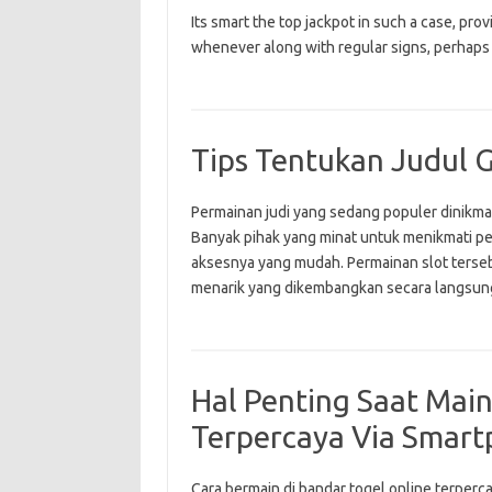
Its smart the top jackpot in such a case, prov
whenever along with regular signs, perhaps 
Tips Tentukan Judul 
Permainan judi yang sedang populer dinikmati 
Banyak pihak yang minat untuk menikmati per
aksesnya yang mudah. Permainan slot tersebu
menarik yang dikembangkan secara langsun
Hal Penting Saat Mai
Terpercaya Via Smar
Cara bermain di bandar togel online terperca