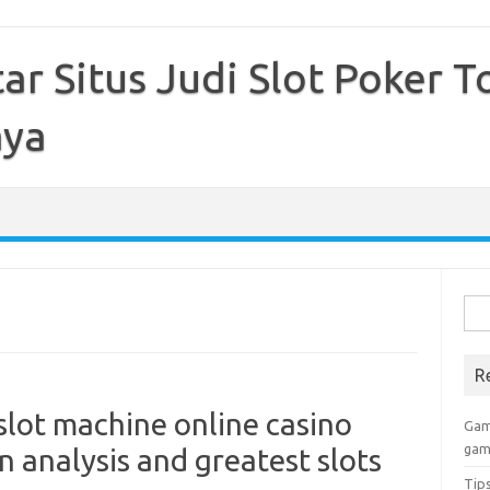
ar Situs Judi Slot Poker T
aya
Sea
for:
R
lot machine online casino
Gam
game
 analysis and greatest slots
Tip