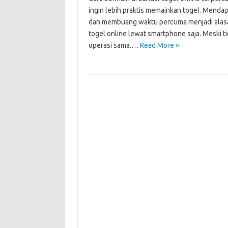
ingin lebih praktis memainkan togel. Mend
dan membuang waktu percuma menjadi alasan
togel online lewat smartphone saja. Meski t
operasi sama.…
Read More »