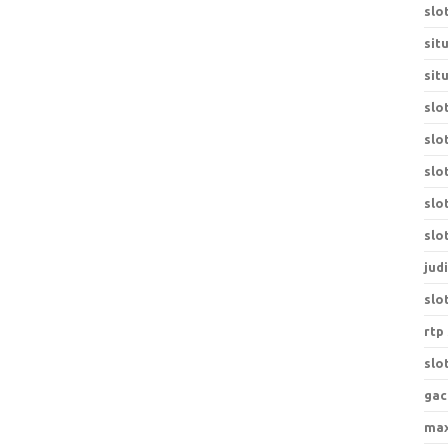
slo
sit
sit
slo
slo
slo
slo
slo
jud
slo
rtp
slo
gac
ma