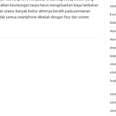
apatkan keuntungan tanpa harus mengeluarkan biaya tambahan
slo
 utama. Banyak bettor akhirnya beralih pada permainan
koi
idak semua smartphone dibekali dengan fitur dan sistem
lin
mpo
mpo
jag
jag
slo
slo
log
slo
slo
slo