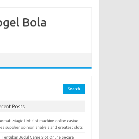
ogel Bola
rch
ecent Posts
omat: Magic Hot slot machine online casino
s supplier opinion analysis and greatest slots
s Tentukan Judul Game Slot Online Secara