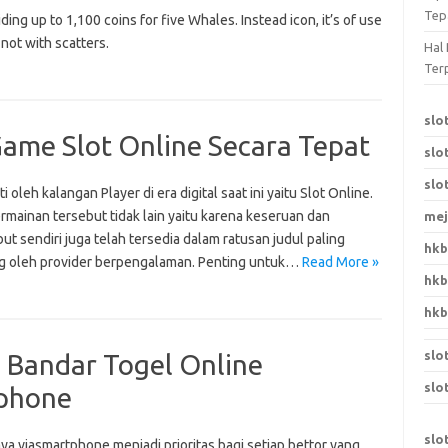
Tep
iding up to 1,100 coins for five Whales. Instead icon, it’s of use
not with scatters.
Hal
Ter
slo
Game Slot Online Secara Tepat
slo
slo
oleh kalangan Player di era digital saat ini yaitu Slot Online.
mainan tersebut tidak lain yaitu karena keseruan dan
mej
t sendiri juga telah tersedia dalam ratusan judul paling
hk
g oleh provider berpengalaman. Penting untuk…
Read More »
hk
hk
slo
n Bandar Togel Online
slo
tphone
s
lo
ya viasmartphone menjadi prioritas bagi setiap bettor yang