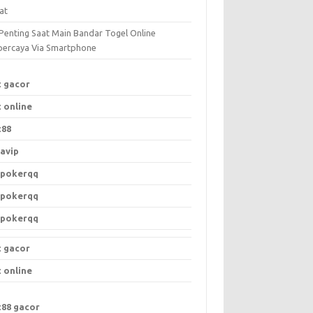
at
 Penting Saat Main Bandar Togel Online
percaya Via Smartphone
t gacor
t online
t88
avip
bpokerqq
bpokerqq
bpokerqq
t gacor
t online
t88 gacor