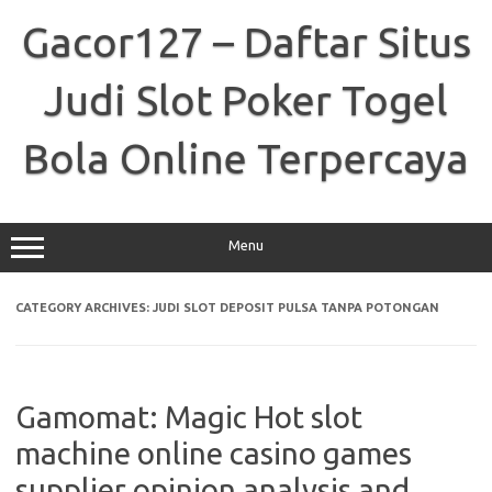
Skip
to
Gacor127 – Daftar Situs
content
Judi Slot Poker Togel
Bola Online Terpercaya
Menu
CATEGORY ARCHIVES:
JUDI SLOT DEPOSIT PULSA TANPA POTONGAN
Gamomat: Magic Hot slot
machine online casino games
supplier opinion analysis and