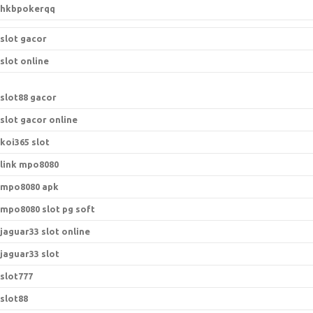
hkbpokerqq
slot gacor
slot online
s
lot88 gacor
slot gacor online
koi365 slot
link mpo8080
mpo8080 apk
mpo8080 slot pg soft
jaguar33 slot online
jaguar33 slot
slot777
slot88