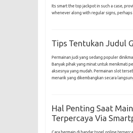
Its smart the top jackpot in such a case, prov
whenever along with regular signs, perhaps 
Tips Tentukan Judul 
Permainan judi yang sedang populer dinikmati 
Banyak pihak yang minat untuk menikmati per
aksesnya yang mudah. Permainan slot tersebu
menarik yang dikembangkan secara langsun
Hal Penting Saat Mai
Terpercaya Via Smar
Cara bermain di bandar togel online terperca