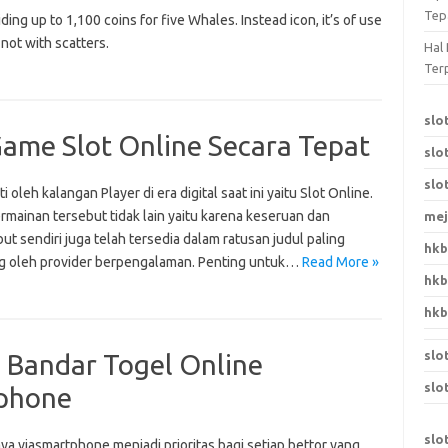
Tep
iding up to 1,100 coins for five Whales. Instead icon, it’s of use
not with scatters.
Hal
Ter
slo
Game Slot Online Secara Tepat
slo
slo
oleh kalangan Player di era digital saat ini yaitu Slot Online.
mainan tersebut tidak lain yaitu karena keseruan dan
mej
t sendiri juga telah tersedia dalam ratusan judul paling
hk
g oleh provider berpengalaman. Penting untuk…
Read More »
hk
hk
slo
n Bandar Togel Online
slo
tphone
s
lo
ya viasmartphone menjadi prioritas bagi setiap bettor yang