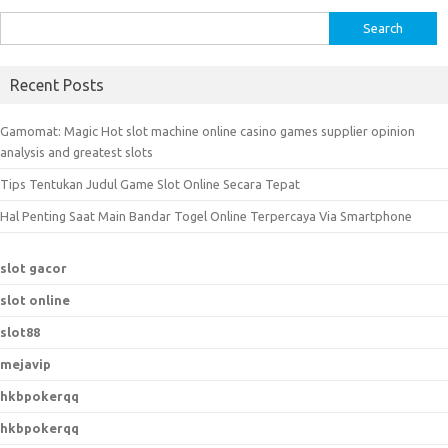
S
e
a
Recent Posts
r
c
Gamomat: Magic Hot slot machine online casino games supplier opinion
h
analysis and greatest slots
f
Tips Tentukan Judul Game Slot Online Secara Tepat
o
r
Hal Penting Saat Main Bandar Togel Online Terpercaya Via Smartphone
:
slot gacor
slot online
slot88
mejavip
hkbpokerqq
hkbpokerqq