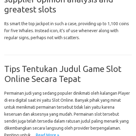
greatest slots
Its smart the top jackpot in such a case, providing up to 1,100 coins
for five Whales. Instead icon, it’s of use whenever along with
regular signs, perhaps not with scatters.
Tips Tentukan Judul Game Slot
Online Secara Tepat
Permainan judi yang sedang populer dinikmati oleh kalangan Player
di era digital saat ini yaitu Slot Online. Banyak pihak yang minat
untuk menikmati permainan tersebut tidak lain yaitu karena
keseruan dan aksesnya yang mudah. Permainan slot tersebut
sendiri juga telah tersedia dalam ratusan judul paling menarik yang
dikembangkan secara langsung oleh provider berpengalaman.
Penting untuk…
Read More »