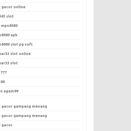
t gacor online
365 slot
k mpo8080
8080 apk
8080 slot pg soft
uar33 slot online
uar33 slot
t777
t88
in agam99
t gacor gampang menang
t gacor gampang menang
t gacor