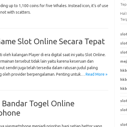
Tep
iding up to 1,100 coins for five Whales. Instead icon, it’s of use
not with scatters.
Hal
Ter
slo
Game Slot Online Secara Tepat
slo
slo
oleh kalangan Player di era digital saat ini yaitu Slot Online.
mainan tersebut tidak lain yaitu karena keseruan dan
mej
t sendiri juga telah tersedia dalam ratusan judul paling
hk
g oleh provider berpengalaman. Penting untuk…
Read More »
hk
hk
slo
n Bandar Togel Online
slo
tphone
s
lo
ya viasmartphone menjadi prioritas bagi setiap bettor yang