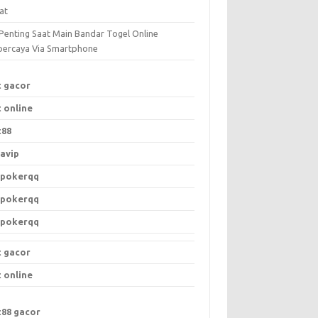
at
 Penting Saat Main Bandar Togel Online
percaya Via Smartphone
t gacor
t online
t88
avip
bpokerqq
bpokerqq
bpokerqq
t gacor
t online
t88 gacor