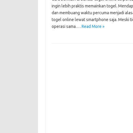
ingin lebih praktis memainkan togel. Mend
dan membuang waktu percuma menjadi alasan
togel online lewat smartphone saja. Meski t
operasi sama.…
Read More »