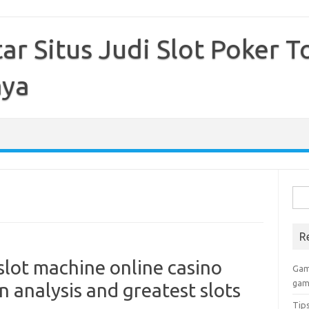
ar Situs Judi Slot Poker T
aya
Sea
for:
R
lot machine online casino
Gam
game
 analysis and greatest slots
Tip