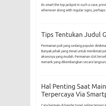
Its smart the top jackpot in such a case, prov
whenever along with regular signs, perhaps 
Tips Tentukan Judul 
Permainan judi yang sedang populer dinikmati 
Banyak pihak yang minat untuk menikmati per
aksesnya yang mudah. Permainan slot tersebu
menarik yang dikembangkan secara langsun
Hal Penting Saat Mai
Terpercaya Via Smar
Cara bermain di bandar togel online terperca