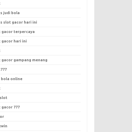
t
us judi bola
us slot gacor hari ini
t gacor terpercaya
t gacor hari ini
t
t gacor gampang menang
t777
i bola online
t
 slot
t gacor 777
or
xwin