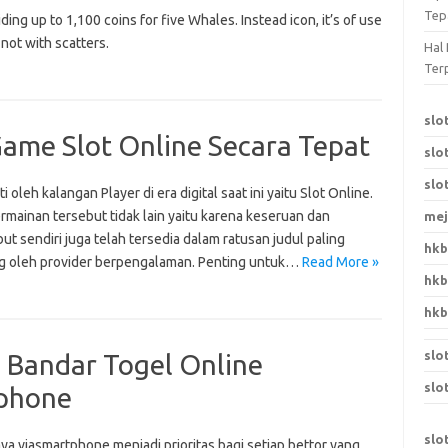
Tep
iding up to 1,100 coins for five Whales. Instead icon, it’s of use
not with scatters.
Hal
Ter
slo
Game Slot Online Secara Tepat
slo
slo
oleh kalangan Player di era digital saat ini yaitu Slot Online.
mainan tersebut tidak lain yaitu karena keseruan dan
mej
t sendiri juga telah tersedia dalam ratusan judul paling
hk
g oleh provider berpengalaman. Penting untuk…
Read More »
hk
hk
slo
n Bandar Togel Online
slo
tphone
s
lo
ya viasmartphone menjadi prioritas bagi setiap bettor yang